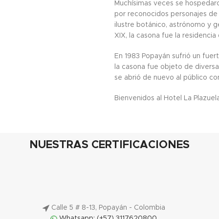
Muchísimas veces se hospedaron
por reconocidos personajes de
ilustre botánico, astrónomo y g
XIX, la casona fue la residenci
En 1983 Popayán sufrió un fuer
la casona fue objeto de diversa
se abrió de nuevo al público co
Bienvenidos al Hotel La Plazue
NUESTRAS CERTIFICACIONES
Calle 5 # 8-13, Popayán - Colombia
Whatsapp: (+57) 3117620800